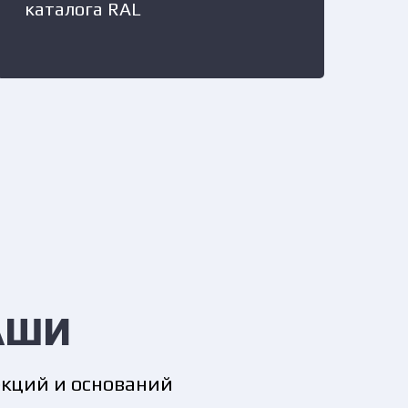
каталога RAL
АШИ
екций и оснований