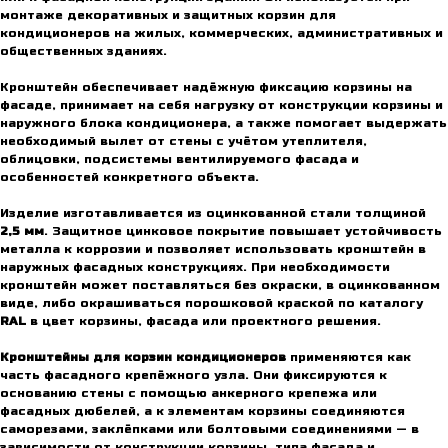
монтаже декоративных и защитных корзин для
кондиционеров на жилых, коммерческих, административных и
общественных зданиях.
Кронштейн обеспечивает надёжную фиксацию корзины на
фасаде, принимает на себя нагрузку от конструкции корзины и
наружного блока кондиционера, а также помогает выдержать
необходимый вылет от стены с учётом утеплителя,
облицовки, подсистемы вентилируемого фасада и
особенностей конкретного объекта.
Изделие изготавливается из оцинкованной стали толщиной
2,5 мм
. Защитное цинковое покрытие повышает устойчивость
металла к коррозии и позволяет использовать кронштейн в
наружных фасадных конструкциях. При необходимости
кронштейн может поставляться без окраски, в оцинкованном
виде, либо окрашиваться порошковой краской по каталогу
RAL
в цвет корзины, фасада или проектного решения.
Кронштейны для корзин кондиционеров
применяются как
часть фасадного крепёжного узла. Они фиксируются к
основанию стены с помощью анкерного крепежа или
фасадных дюбелей, а к элементам корзины соединяются
саморезами, заклёпками или болтовыми соединениями — в
зависимости от конструкции корзины, типа фасада и