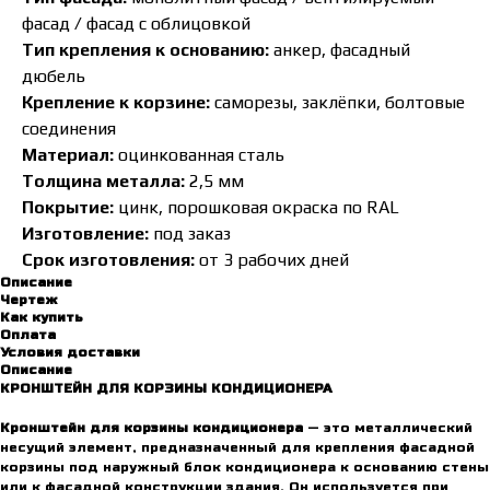
фасад / фасад с облицовкой
Тип крепления к основанию:
анкер, фасадный
дюбель
Крепление к корзине:
саморезы, заклёпки, болтовые
соединения
Материал:
оцинкованная сталь
Толщина металла:
2,5 мм
Покрытие:
цинк, порошковая окраска по RAL
Изготовление:
под заказ
Срок изготовления:
от 3 рабочих дней
Описание
Чертeж
Как купить
Оплата
Условия доставки
Описание
КРОНШТЕЙН ДЛЯ КОРЗИНЫ КОНДИЦИОНЕРА
Кронштейн для корзины кондиционера
— это металлический
несущий элемент, предназначенный для крепления фасадной
корзины под наружный блок кондиционера к основанию стены
или к фасадной конструкции здания. Он используется при