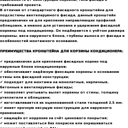
требований проекта.
В отличие от стандартного фасадного кронштейна для
подсистемы вентилируемого фасада, данный кронштейн
предназначен не для крепления направляющих профилей
облицовки, а именно для установки и удержания фасадной
корзины под кондиционер. Он подбирается с учётом размера
корзины, веса наружного блока, глубины выноса от фасада и
особенностей монтажного основания.
ПРЕИМУЩЕСТВА КРОНШТЕЙНА ДЛЯ КОРЗИНЫ КОНДИЦИОНЕРА:
✔ предназначен для крепления фасадных корзин под
наружные блоки кондиционеров;
✔ обеспечивает надёжную фиксацию корзины к основанию
стены или фасадной конструкции;
✔ подходит для монтажа на монолитные, кирпичные,
бетонные и вентилируемые фасады;
✔ позволяет учитывать вылет корзины от стены, толщину
утеплителя и облицовки;
✔ изготавливается из оцинкованной стали толщиной 2,5 мм;
✔ имеет прочную несущую конструкцию для наружного
применения;
✔ защищён от коррозии за счёт цинкового покрытия;
✔ может поставляться без покраски или окрашиваться