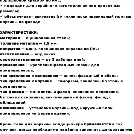
порошковой краской по RAL;
✔ подходит для серийного изготовления под проектные
размеры;
✔ обеспечивает аккуратный и технически правильный монтаж
корзины на фасаде.
ХАРАКТЕРИСТИКИ:
материал
— оцинкованная сталь;
толщина металла
— 2,5 мм;
покрытие
— цинк, порошковая окраска по RAL;
изготовление
— под заказ;
срок изготовления
— от 3 рабочих дней;
применение
— крепление фасадных корзин для
кондиционеров;
тип крепления к основанию
— анкер, фасадный дюбель;
тип крепления к корзине
— саморезы, заклёпки, болтовые
соединения;
тип фасада
— монолитный фасад, кирпичное основание,
бетонное основание, вентилируемый фасад, фасад с
облицовкой;
назначение
— установка корзины под наружный блок
кондиционера на фасаде здания.
Кронштейн для корзины кондиционера
применяется
в тех
случаях, когда необходимо надёжно закрепить декоративную